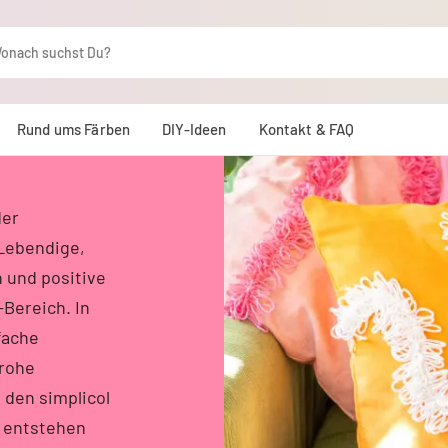
IM
Rund ums Färben
DIY-Ideen
Kontakt & FAQ
der
 Lebendige,
n und positive
-Bereich. In
fache
frohe
 den simplicol
 entstehen