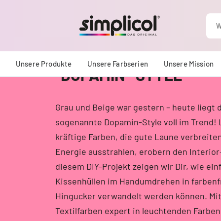
BUNTE KISSENHÜLLEN 
Unsere Produkte
Unsere Farbserien
Unsere Mission
"DOPAMIN"-STYLE
Grau und Beige war gestern – heute liegt 
sogenannte Dopamin-Style voll im Trend!
kräftige Farben, die gute Laune verbreite
Energie ausstrahlen, erobern den Interior
diesem DIY-Projekt zeigen wir Dir, wie ein
Kissenhüllen im Handumdrehen in farben
Hingucker verwandelt werden können. Mit
Textilfarben
expert
in leuchtenden Farben