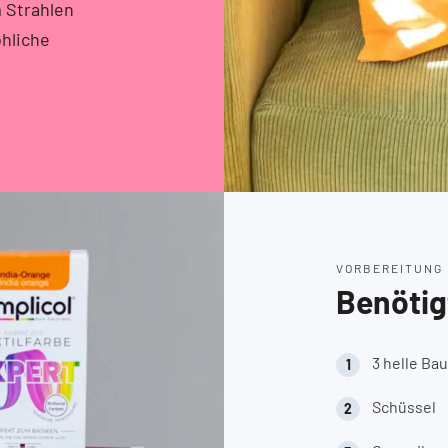
m Strahlen
öhliche
VORBEREITUNG
Benötig
3 helle Ba
Schüssel