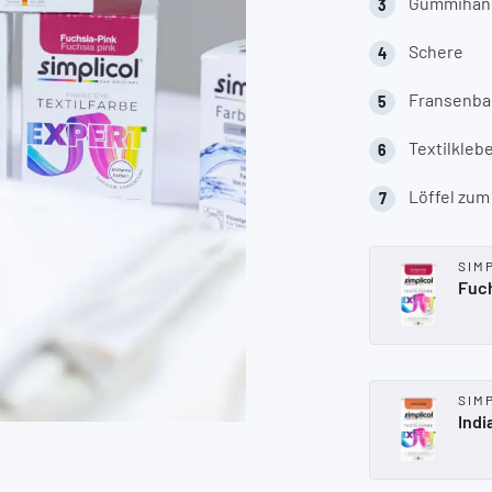
Gummihan
Schere
Fransenban
Textilkleb
Löffel zu
SIM
Fuc
SIM
Indi