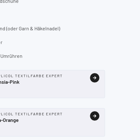
dschuhe
d (oder Garn & Häkelnadel)
er
m Umrühren
PLICOL TEXTILFARBE EXPERT
hsia-Pink
PLICOL TEXTILFARBE EXPERT
a-Orange