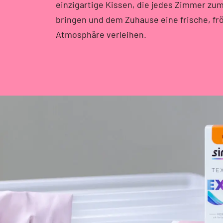
einzigartige Kissen, die jedes Zimmer zu
bringen und dem Zuhause eine frische, fr
Atmosphäre verleihen.