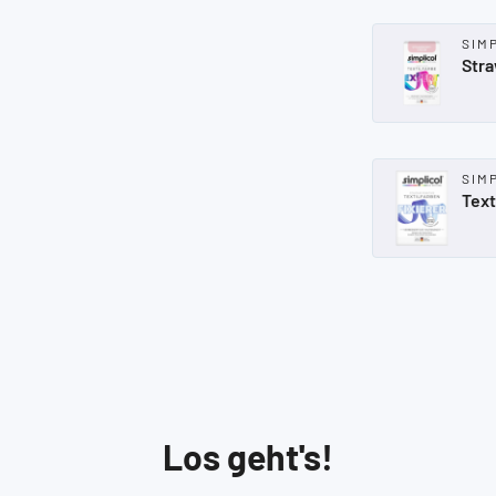
SIM
Str
SIM
Text
Los geht's!