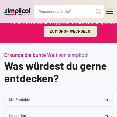
Schon gewusst?
simplicol
ist eine Marke von Brauns-
Ab sofort kannst du die komplette Farbpalette von sim
unserem Heitmann Hygiene & Care Webshop entd
ZUM SHOP WECHSELN
Erkunde die bunte Welt von simplicol
Was würdest du gerne
entdecken?
Alle Produkte
Farbserien